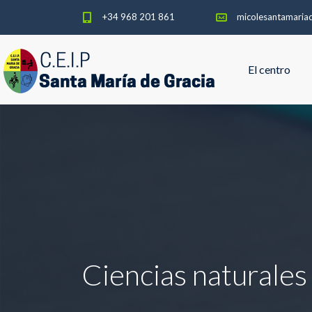
+34 968 201 861
micolesantamaria
El centro
Ciencias naturales 