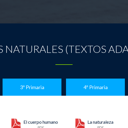
S NATURALES (TEXTOS AD
3º Primaria
4º Primaria
El cuerpo humano
La naturaleza
PDF
PDF