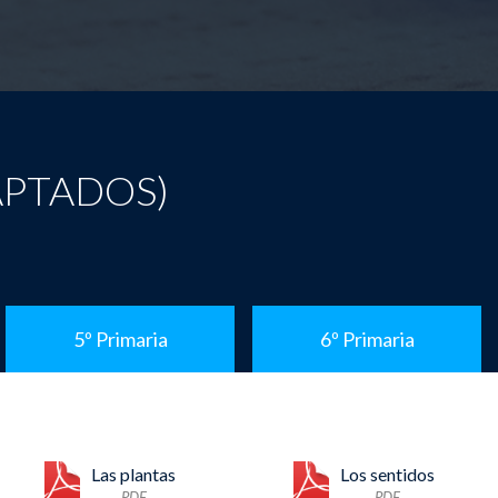
APTADOS)
5º Primaria
6º Primaria
Las plantas
Los sentidos
PDF
PDF