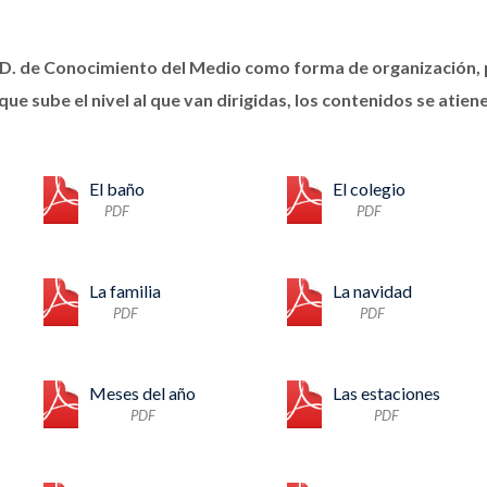
. D. de Conocimiento del Medio como forma de organización,
ue sube el nivel al que van dirigidas, los contenidos se atie
El baño
El colegio
PDF
PDF
La familia
La navidad
PDF
PDF
Meses del año
Las estaciones
PDF
PDF