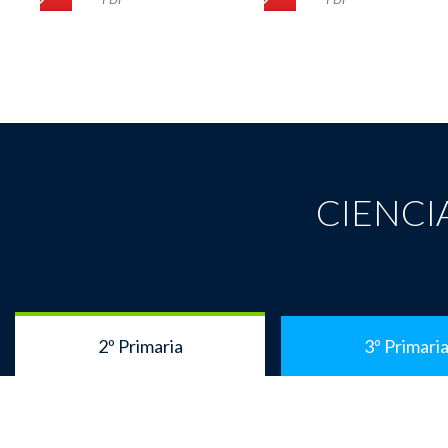
CIENCI
2º Primaria
3º Primari