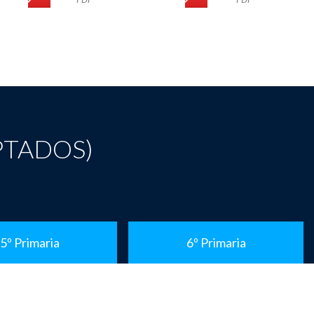
PTADOS)
5º Primaria
6º Primaria