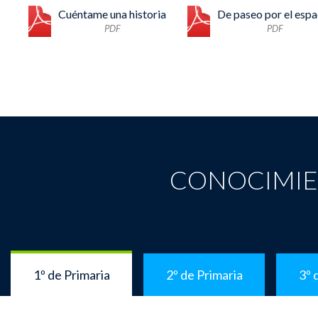
Cuéntame una historia
De paseo por el espa
PDF
PDF
CONOCIMIE
1º de Primaria
2º de Primaria
3º 