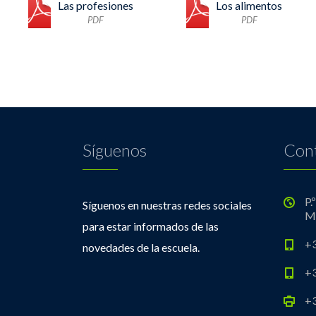
Las profesiones
Los alimentos
PDF
PDF
Síguenos
Con
P.
Síguenos en nuestras redes sociales
M
para estar informados de las
+3
novedades de la escuela.
+3
+3