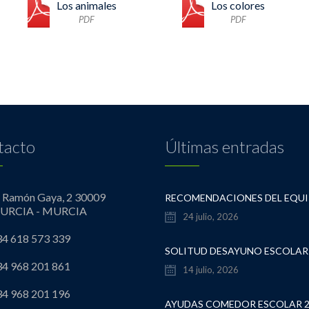
Los animales
Los colores
PDF
PDF
tacto
Últimas entradas
º Ramón Gaya, 2 30009
URCIA - MURCIA
24 julio, 2026
4 618 573 339
4 968 201 861
14 julio, 2026
4 968 201 196