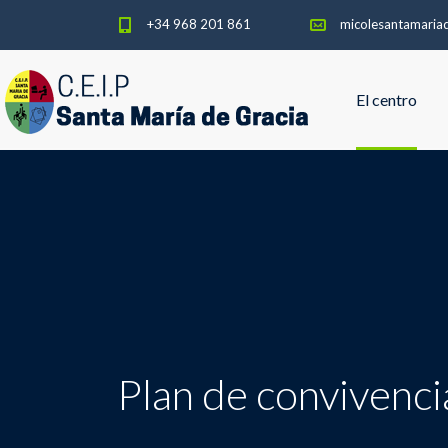
+34 968 201 861
micolesantamaria
El centro
Plan de convivenci