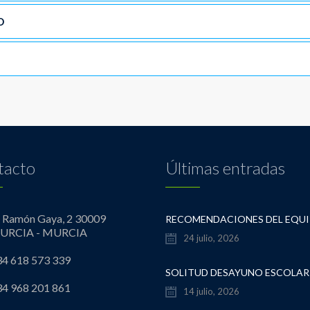
O
tacto
Últimas entradas
º Ramón Gaya, 2 30009
URCIA - MURCIA
24 julio, 2026
4 618 573 339
4 968 201 861
14 julio, 2026