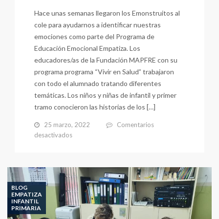
Hace unas semanas llegaron los Emonstruitos al
cole para ayudarnos a identificar nuestras
emociones como parte del Programa de
Educación Emocional Empatiza. Los
educadores/as de la Fundación MAPFRE con su
programa programa “Vivir en Salud” trabajaron
con todo el alumnado tratando diferentes
temáticas. Los niños y niñas de infantil y primer
tramo conocieron las historias de los […]
25 marzo, 2022
Comentarios
en
desactivados
TALLERES
EMPA-
tiza
&
mapfre
BLOG
EMPATIZA
INFANTIL
PRIMARIA