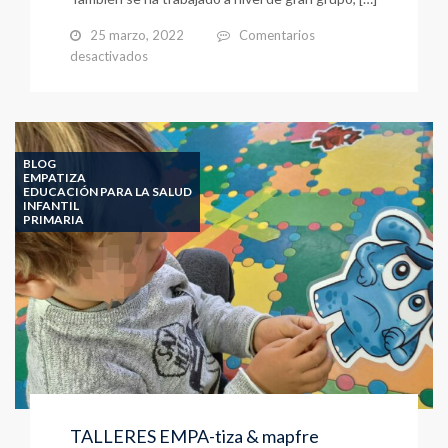
25 marzo, 2022
Comentarios
en
desactivados
EMPATIZA,
UN
MOMENTO
DE
ENCUENTRO
BLOG
EMPATIZA
EDUCACIÓN PARA LA SALUD
INFANTIL
PRIMARIA
TALLERES EMPA-tiza & mapfre