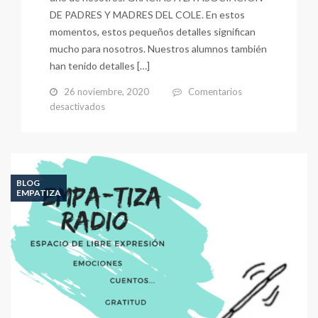
DE PADRES Y MADRES DEL COLE. En estos
momentos, estos pequeños detalles significan
mucho para nosotros. Nuestros alumnos también
han tenido detalles […]
26 noviembre, 2020
Comentarios
en
desactivados
DÍA
DEL
MAESTRO
2020-
21
BLOG
EMPATIZA