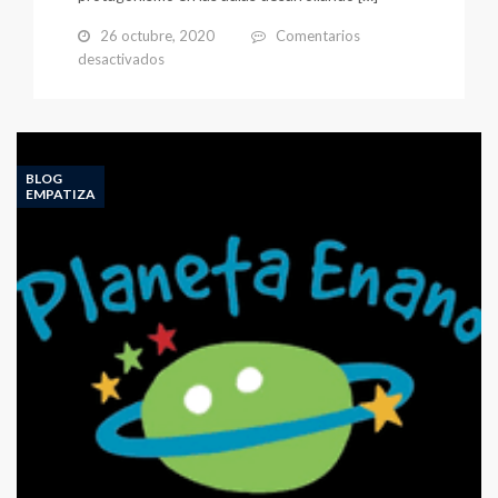
26 octubre, 2020
Comentarios
en
desactivados
PROGRAMA
EMPA-
TIZA
2020-
21
BLOG
EMPATIZA