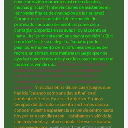
nunca he vivido momentos así en un claustro,
muchas gracias” ( Intervenciones de asistentes en
las rondas finales de evaluación de los talleres)
Durante esta etapa inicial de formación del
profesado cada uno de nosotros comenzó a
contagiar Empatiza en su aula: Hoy el cuento se
llama “ Así es mi corazón”, una nueva canción “¿Qué
emoción? tristeza o alegría…”sonaba por los
pasillos, el momento de mindfulness después del
recreo, un abrazo, esta mañana un juego que nos
ayuda a conocernos más y ver las cosas buenas que
los demás ven de mi…
Se llevaron a cabo bonitas
iniciativas a nivel de centro como la puesta en
marcha del Banco de la Paz y la Amistad, en
coordinación con el Programa de Mediadores
Escolares.
Y muchas otras dinámicas y juegos que
han ido “calando como una lluvia fina” en el
ambiente del cole. Ese era el objetivo. En unos
tiempos donde todo se cuenta , no hemos dado a
conocer nuestra experiencia a nivel de centro hasta
hoy por una sencilla razón… estábamos viviéndola,
construyéndola y saboreándola. De eso se trataba
y lo conseguimos.
Vivir y practicar el “aquí y ahora”.