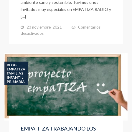
ambiente sano y sostenible. Tuvimos unos
invitados muy especiales en EMPATIZA RADIO y
[…]
23 noviembre, 2021
Comentarios
en
desactivados
RADIO
EMPATIZA:
CONEXIÓN
DIA
DE
BLOG
LOS
EMPATIZA
FAMILIAS
DERECHOS
INFANTIL
DEL
PRIMARIA
NIÑO,
POR
EL
DERECHO
A
UN
MAR
MENOR
EMPA-TIZA TRABAJANDO LOS