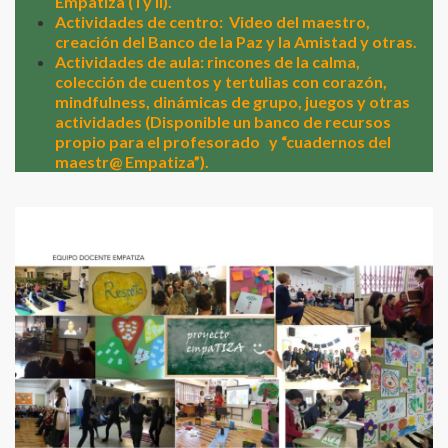
Empatiza ( I y II).
Actividades de centro:
Video del maestro,
creación del Banco de la Paz y la Amistad y otras.
Actividades de aula: rincones de la calma,
colección de cuentos y tertulias con corazón,
mindfulness, dinámicas de grupo, juegos y otras
actividades (Disponible un banco de recursos
propio para el profesorado
y “cuadernos del
maestr@ Empatiza”).