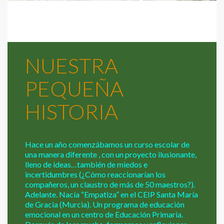
NUESTRA
PEQUEÑA
HISTORIA
Hace un año comenzábamos un curso escolar de
una manera diferente , con un proyecto ilusionante,
lleno de ideas…también de miedos e
incertidumbres (¿Cómo reaccionarían los
compañeros, un claustro de más de 50 maestros?).
Adelante. Nacía “Empatiza” en el CEIP Santa María
de Gracia (Murcia). Un programa de educación
emocional en un centro de Educación Primaria.