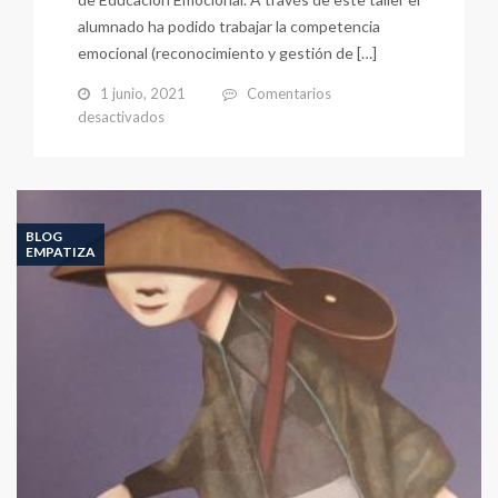
alumnado ha podido trabajar la competencia
emocional (reconocimiento y gestión de […]
1 junio, 2021
Comentarios
en
desactivados
Taller
Educación
Emocional
1º
y
BLOG
2º
EMPATIZA
(12-
5-
2021)