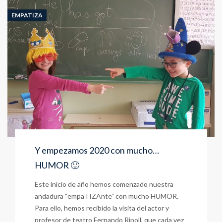
en
Inglés
EMPATIZA
(febrero
2020)
Y empezamos 2020 con mucho…
HUMOR 🙂
Este inicio de año hemos comenzado nuestra
andadura “empaTIZAnte” con mucho HUMOR.
Para ello, hemos recibido la visita del actor y
profesor de teatro Fernando Ripoll, que cada vez