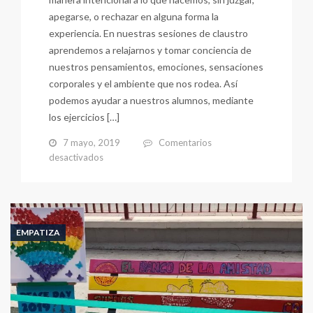
apegarse, o rechazar en alguna forma la
experiencia. En nuestras sesiones de claustro
aprendemos a relajarnos y tomar conciencia de
nuestros pensamientos, emociones, sensaciones
corporales y el ambiente que nos rodea. Así
podemos ayudar a nuestros alumnos, mediante
los ejercicios […]
7 mayo, 2019
Comentarios
en
desactivados
Mindfulness
en
el
Claustro
y
EMPATIZA
en
el
Aula