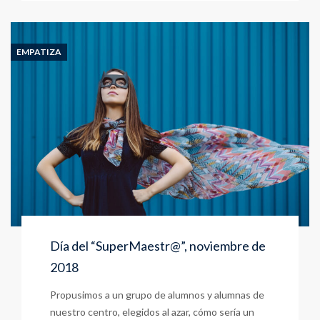
de
la
Amistad
y
EMPATIZA
la
Paz
(30
enero
2019)
Día del “SuperMaestr@”, noviembre de
2018
Propusimos a un grupo de alumnos y alumnas de
nuestro centro, elegidos al azar, cómo sería un