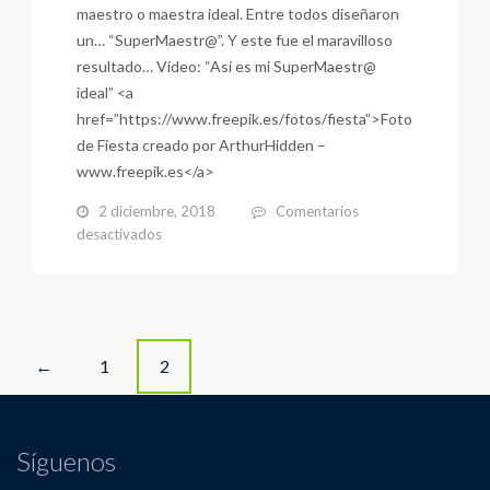
maestro o maestra ideal. Entre todos diseñaron
un… “SuperMaestr@”. Y este fue el maravilloso
resultado… Vídeo: “Así es mi SuperMaestr@
ideal” <a
href=”https://www.freepik.es/fotos/fiesta”>Foto
de Fiesta creado por ArthurHidden –
www.freepik.es</a>
2 diciembre, 2018
Comentarios
en
desactivados
Día
del
“SuperMaestr@”,
noviembre
de
Posts
2018
1
2
←
navigation
Síguenos