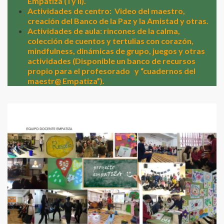
Empatiza ( I y II).
Actividades de centro:
Video del maestro,
creación del Banco de la Paz y la Amistad y otras.
Actividades de aula: rincones de la calma,
colección de cuentos y tertulias con corazón,
mindfulness, dinámicas de grupo, juegos y otras
actividades (Disponible un banco de recursos
propio para el profesorado
y “cuadernos del
maestr@ Empatiza”).