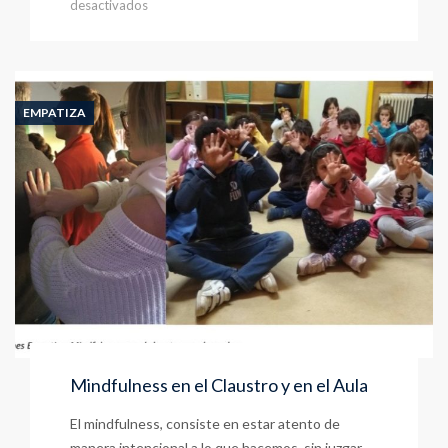
en
desactivados
Rincones
con
Calma
(curso
2019-
EMPATIZA
2020)
Mindfulness en el Claustro y en el Aula
El mindfulness, consiste en estar atento de
manera intencional a lo que hacemos, sin juzgar,