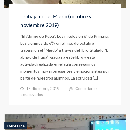
Trabajamos el Miedo (octubre y
noviembre 2019)
“El Abrigo de Pupa”: Los miedos en 6º de Primaria.
Los alumnos de 6ºA en el mes de octubre
trabajaron el “Miedo” a través del libro titulado “El
abrigo de Pupa”, gracias a este libro y esta
actividad realizada en el aula conseguimos
momentos muy interesantes y emocionantes por
parte de nuestros alumnos. La actividad […]
15 diciembre, 2019
Comentarios
en
desactivados
Trabajamos
el
Miedo
(octubre
y
EMPATIZA
noviembre