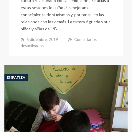
cuento relacionado con las emociones. Gracias a
estas sesiones los niños/as mejoran el
conocimiento de sí mismos y, por tanto, en las
relaciones con los demás. La tutora Águeda y sus
niños y niñas de 1ºB.
6 diciembre, 2019
Comentarios
en
desactivados
Cuentos
con
Corazón
(1ºB,
curso
EMPATIZA
2019-
2020)