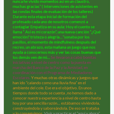
nunca he vivido momentos así en un claustro,
muchas gracias” ( Intervenciones de asistentes en
las rondas finales de evaluación de los talleres)
Durante esta etapa inicial de formación del
profesado cada uno de nosotros comenzó a
contagiar Empatiza en su aula: Hoy el cuento se
llama “ Así es mi corazón”, una nueva canción “¿Qué
emoción? tristeza o alegría…”sonaba por los
pasillos, el momento de mindfulness después del
recreo, un abrazo, esta mañana un juego que nos
ayuda a conocernos más y ver las cosas buenas que
los demás ven de mi…
Se llevaron a cabo bonitas
iniciativas a nivel de centro como la puesta en
marcha del Banco de la Paz y la Amistad, en
coordinación con el Programa de Mediadores
Escolares.
Y muchas otras dinámicas y juegos que
han ido “calando como una lluvia fina” en el
ambiente del cole. Ese era el objetivo. En unos
tiempos donde todo se cuenta , no hemos dado a
conocer nuestra experiencia a nivel de centro hasta
hoy por una sencilla razón… estábamos viviéndola,
construyéndola y saboreándola. De eso se trataba
y lo conseguimos.
Vivir y practicar el “aquí y ahora”.