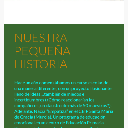
NUESTRA
PEQUEÑA
HISTORIA
Hace un año comenzábamos un curso escolar de
una manera diferente , con un proyecto ilusionante,
lleno de ideas…también de miedos e
incertidumbres (¿Cómo reaccionarían los
compañeros, un claustro de más de 50 maestros?).
Adelante. Nacía “Empatiza” en el CEIP Santa María
de Gracia (Murcia). Un programa de educación
emocional en un centro de Educación Primaria.