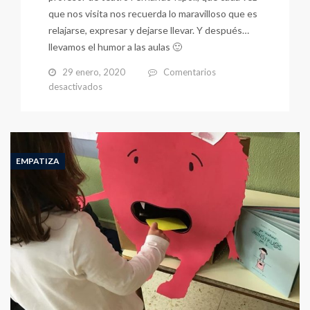
que nos visita nos recuerda lo maravilloso que es
relajarse, expresar y dejarse llevar. Y después…
llevamos el humor a las aulas 🙂
29 enero, 2020
Comentarios
en
desactivados
Y
empezamos
2020
con
mucho…
EMPATIZA
HUMOR
🙂