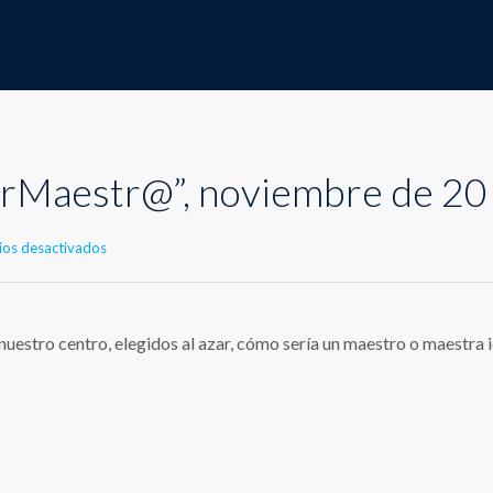
erMaestr@”, noviembre de 2
en
os desactivados
Día
del
“SuperMaestr@”,
noviembre
estro centro, elegidos al azar, cómo sería un maestro o maestra i
de
2018