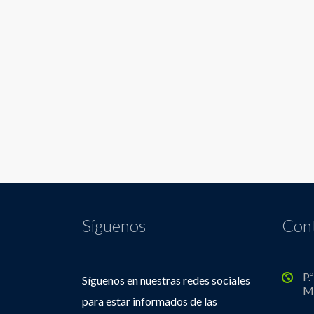
Síguenos
Con
P.
Síguenos en nuestras redes sociales
M
para estar informados de las