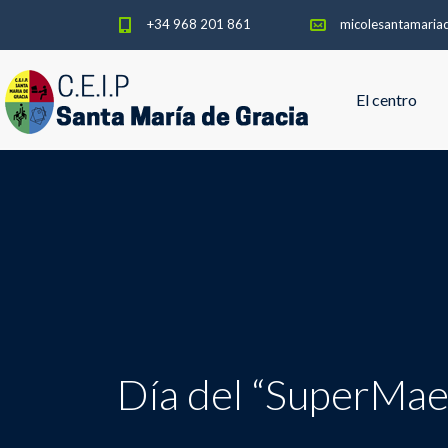
+34 968 201 861
micolesantamaria
El centro
Día del “SuperMae