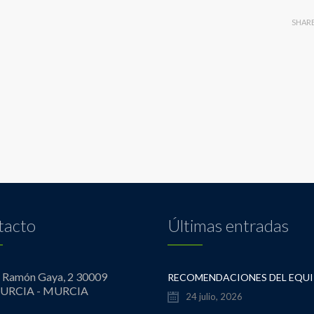
SHAR
tacto
Últimas entradas
º Ramón Gaya, 2 30009
URCIA - MURCIA
24 julio, 2026