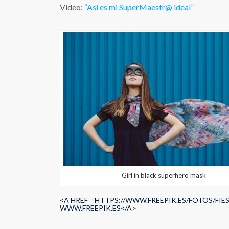
Vídeo:
“Así es mi SuperMaestr@ ideal”
Girl in black superhero mask
<A HREF=”HTTPS://WWW.FREEPIK.ES/FOTOS/FIE
WWW.FREEPIK.ES</A>