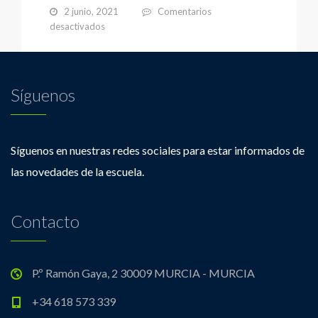
2 junio, 2021
Comentarios
en
desactivados
Educación
para
la
Salud
Síguenos
y
el
Medioambiente
2020-
Síguenos en nuestras redes sociales para estar informados de
2021
las novedades de la escuela.
Contacto
P.º Ramón Gaya, 2 30009 MURCIA - MURCIA
+34 618 573 339