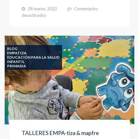
28 marzo, 2022
Comentarios
en
desactivados
JORNADAS
DE
INTERCAMBIOS
DE
EXPERIENCIAS
BLOG
ESCUELAS
EMPATIZA
EDUCACIÓN PARA LA SALUD
VERDES
INFANTIL
PRIMARIA
TALLERES EMPA-tiza & mapfre