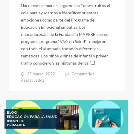
Hace unas semanas llegaron los Emonstruitos al
cole para ayudarnos a identificar nuestras
emociones como parte del Programa de
Educación Emocional Empatiza. Los
educadores/as de la Fundación MAPFRE con su
programa programa “Vivir en Salud” trabajaron
con todo el alumnado tratando diferentes
temáticas. Los niños y niñas de infantil y primer
tramo conocieron las historias de los […]
25 marzo, 2022
Comentarios
en
desactivados
TALLERES
EMPA-
tiza
&
mapfre
BLOG
EDUCACIÓN PARA LA SALUD
INFANTIL
PRIMARIA