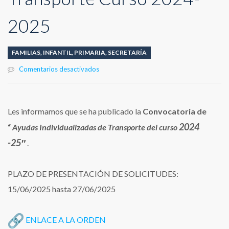
2025
FAMILIAS
,
INFANTIL
,
PRIMARIA
,
SECRETARÍA
en
Comentarios desactivados
Convocatoria
de
Ayudas
Individualizadas
Les informamos que se ha publicado la
C
onvocatoria
de
de
202
4
“
Ayudas Individualizadas de Transporte del curso
Transporte
Curso
-2
5″
.
2024-
2025
PLAZO DE PRESENTACIÓN DE SOLICITUDES:
15/06/2025 hasta 27/06/2025
ENLACE A LA ORDEN