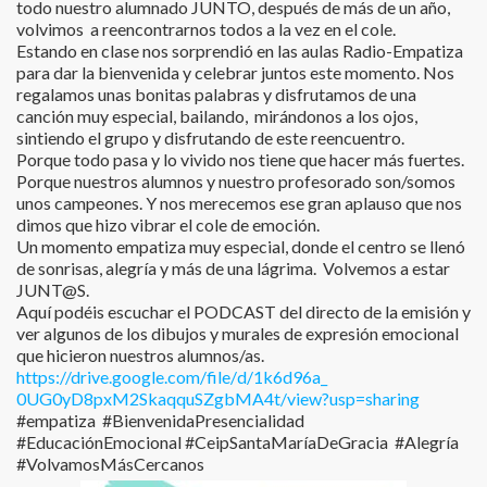
todo nuestro alumnado JUNTO, después de más de un año,
volvimos a reencontrarnos todos a la vez en el cole.
Estando en clase nos sorprendió en las aulas Radio-Empatiza
para dar la bienvenida y celebrar juntos este momento. Nos
regalamos unas bonitas palabras y disfrutamos de una
canción muy especial, bailando, mirándonos a los ojos,
sintiendo el grupo y disfrutando de este reencuentro.
Porque todo pasa y lo vivido nos tiene que hacer más fuertes.
Porque nuestros alumnos y nuestro profesorado son/somos
unos campeones. Y nos merecemos ese gran aplauso que nos
dimos que hizo vibrar el cole de emoción.
Un momento empatiza muy especial, donde el centro se llenó
de sonrisas, alegría y más de una lágrima. Volvemos a estar
JUNT@S.
Aquí podéis escuchar el PODCAST del directo de la emisión y
ver algunos de los dibujos y murales de expresión emocional
que hicieron nuestros alumnos/as.
https://drive.google.com/file/
d/1k6d96a_
0UG0yD8pxM2SkaqquSZgbMA4t/
view?usp=sharing
#empatiza #BienvenidaPresencialidad
#EducaciónEmocional #CeipSantaMaríaDeGracia #Alegría
#VolvamosMásCercanos