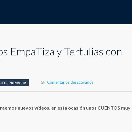
s EmpaTiza y Tertulias con
en
Comentarios desactivados
NTIL
,
PRIMARIA
Nuevos
vídeos
EmpaTiza
y
 traemos nuevos vídeos, en esta ocasión unos CUENTOS muy
Tertulias
con
Corazón