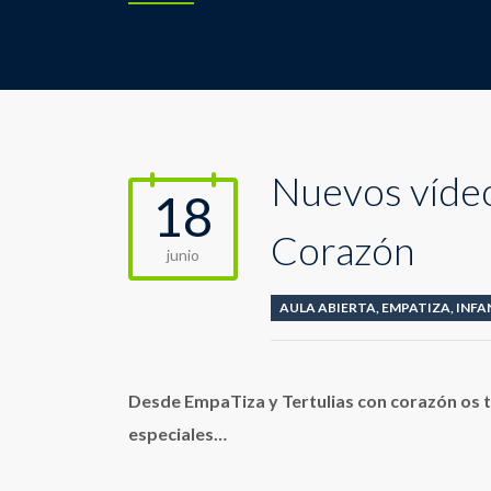
Nuevos vídeo
18
Corazón
junio
AULA ABIERTA
,
EMPATIZA
,
INFA
Desde EmpaTiza y Tertulias con corazón os
especiales…