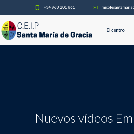
+34 968 201 861
micolesantamaria
El centro
Nuevos vídeos Emp