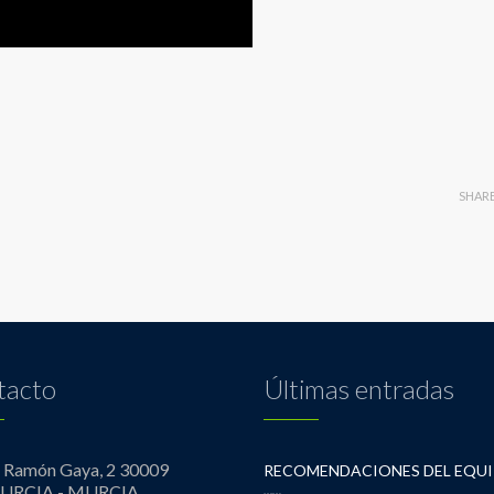
SHAR
tacto
Últimas entradas
º Ramón Gaya, 2 30009
URCIA - MURCIA