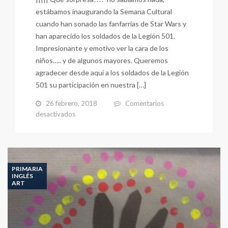
estábamos inaugurando la Semana Cultural
cuando han sonado las fanfarrias de Star Wars y
han aparecido los soldados de la Legión 501.
Impresionante y emotivo ver la cara de los
niños….. y de algunos mayores. Queremos
agradecer desde aquí a los soldados de la Legión
501 su participación en nuestra […]
26 febrero, 2018
Comentarios
en
desactivados
INAUGURACIÓN
DE
LA
SEMANA
CULTURAL
PRIMARIA
INGLÉS
ART