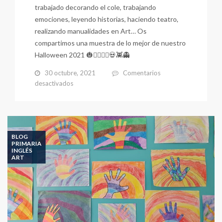
trabajado decorando el cole, trabajando
emociones, leyendo historias, haciendo teatro,
realizando manualidades en Art… Os
compartimos una muestra de lo mejor de nuestro
Halloween 2021 🎃🧙‍♂️🧛‍♀️💀👾👻
30 octubre, 2021
Comentarios
en
desactivados
HALLOWEEN
2021
BLOG
PRIMARIA
INGLÉS
ART