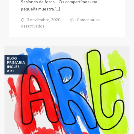
Sesiones de fotos… Os compartimos una
pequeña muestra […]
3 noviembre, 2020
Comentarios
en
desactivados
HALLOWEEN
2020
BLOG
PRIMARIA
INGLÉS
ART