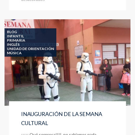
“Lost”
en
el
Teatro
Romea
BLOG
INFANTIL
PRIMARIA
INGLÉS
UNIDAD DE ORIENTACIÓN
MÚSICA
INAUGURACIÓN DE LA SEMANA
CULTURAL
¡¡¡¡¡ Qué sorpresa!!!! no sabíamos nada,