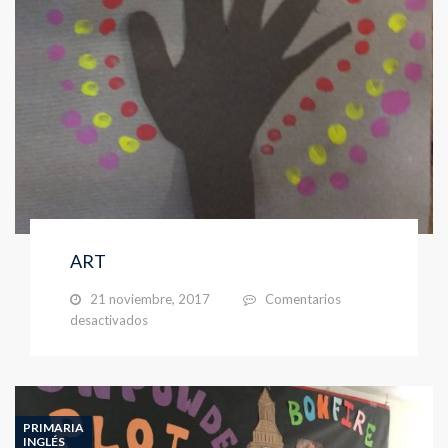
ART
21 noviembre, 2017
Comentarios
en
desactivados
ART
PRIMARIA
INGLÉS