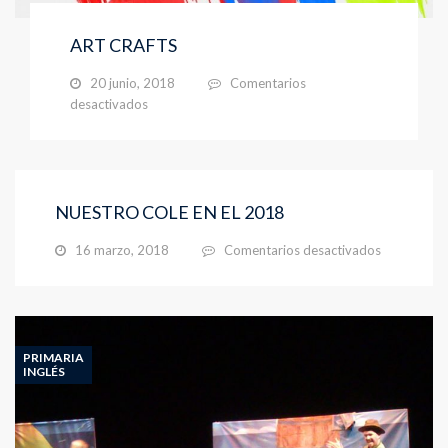
ART CRAFTS
20 junio, 2018
Comentarios
en
desactivados
ART
CRAFTS
NUESTRO COLE EN EL 2018
en
16 marzo, 2018
Comentarios desactivados
NUESTRO
COLE
EN
EL
2018
PRIMARIA
INGLÉS