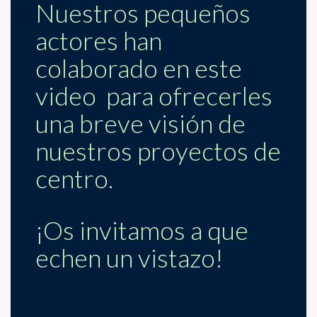
Nuestros pequeños
2018
actores han
colaborado en este
video para ofrecerles
una breve visión de
nuestros proyectos de
centro.
¡Os invitamos a que
echen un vistazo!