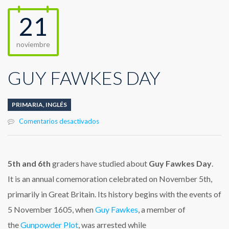
21
noviembre
GUY FAWKES DAY
PRIMARIA
,
INGLÉS
en
Comentarios desactivados
GUY
FAWKES
DAY
5th and 6th
graders have studied about
Guy Fawkes Day
.
It is an annual comemoration celebrated on November 5th,
primarily in Great Britain. Its history begins with the events of
5 November 1605, when
Guy Fawkes
, a member of
the
Gunpowder Plot
, was arrested while