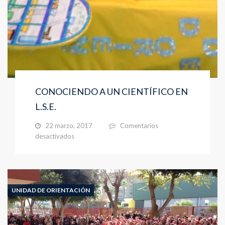
CONOCIENDO A UN CIENTÍFICO EN
L.S.E.
22 marzo, 2017
Comentarios
en
desactivados
CONOCIENDO
A
UN
CIENTÍFICO
EN
UNIDAD DE ORIENTACIÓN
L.S.E.