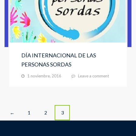
DÍA INTERNACIONAL DE LAS
PERSONAS SORDAS
1 noviembre, 2016
Leave a comment
Posts
1
2
3
←
navigation