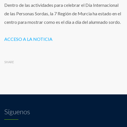
cole
Dentro de las actividades para celebrar el Día Internacional
DÍA
de las Personas Sordas, la 7 Región de Murcia ha estado en el
DE
LAS
centro para mostrar como es el día a día del alumnado sordo.
PERSONAS
SORDAS
ACCESO A LA NOTICIA
SHARE
Síguenos