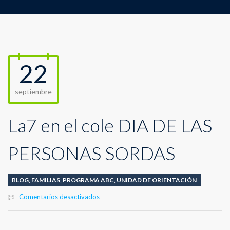
22
septiembre
La7 en el cole DÍA DE LAS
PERSONAS SORDAS
BLOG
,
FAMILIAS
,
PROGRAMA ABC
,
UNIDAD DE ORIENTACIÓN
en
Comentarios desactivados
La7
en
el