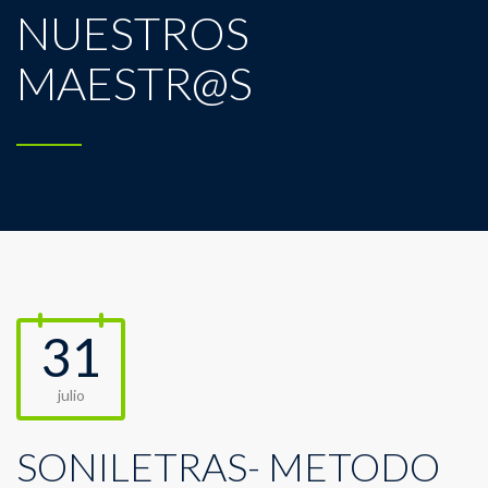
NUESTROS
MAESTR@S
31
julio
SONILETRAS- MÉTODO